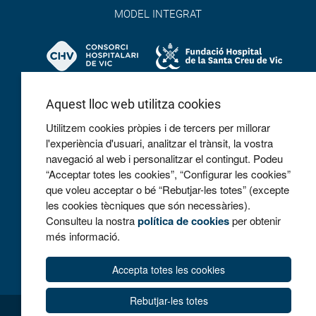
MODEL INTEGRAT
Aquest lloc web utilitza cookies
Utilitzem cookies pròpies i de tercers per millorar
l'experiència d'usuari, analitzar el trànsit, la vostra
navegació al web i personalitzar el contingut. Podeu
COL·LABOREM
“Acceptar totes les cookies”, “Configurar les cookies”
que voleu acceptar o bé “Rebutjar-les totes” (excepte
les cookies tècniques que són necessàries).
Consulteu la nostra
política de cookies
per obtenir
més informació.
Accepta totes les cookies
Rebutjar-les totes