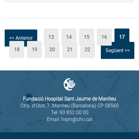
13
14
15
16
17
<< Anterior
18
19
20
21
22
Següent >>
Fundació Hospital Sant Jaume de Manlleu
Ctra. d'Olot, 7. Manlleu (Barcelona) CP 08560
Tel:
93 852 00 00
Email:
hsjm@chv.cat