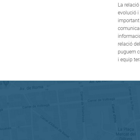
La relació
evolució 
important 
comunicaci
informació
relació de
puguem com
i equip te