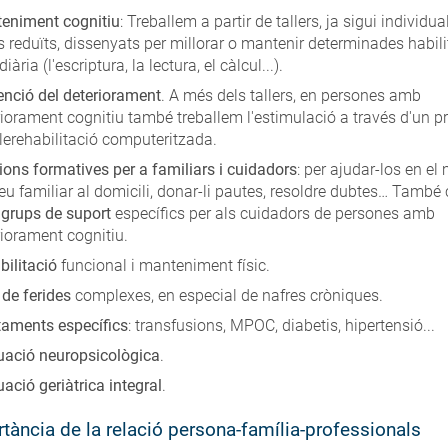
eniment cognitiu
: Treballem a partir de tallers, ja sigui individua
 reduïts, dissenyats per millorar o mantenir determinades habili
diària (l'escriptura, la lectura, el càlcul...).
enció del deteriorament
. A més dels tallers, en persones amb
riorament cognitiu també treballem l'estimulació a través d'un 
lerehabilitació computeritzada.
ions formatives per a familiars i cuidadors
: per ajudar-los en el
seu familiar al domicili, donar-li pautes, resoldre dubtes… Tamb
b
grups de suport
específics per als cuidadors de persones amb
riorament cognitiu.
bilitació
funcional i manteniment físic.
 de ferides
complexes, en especial de nafres cròniques.
taments específics
: transfusions, MPOC, diabetis, hipertensió...
uació neuropsicològica
.
ació geriàtrica integral
.
tància de la relació persona-família-professionals