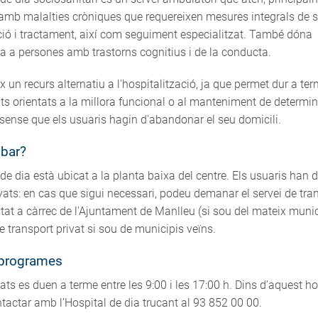
amb malalties cròniques que requereixen mesures integrals de s
ció i tractament, així com seguiment especialitzat. També dóna
a a persones amb trastorns cognitius i de la conducta.
x un recurs alternatiu a l'hospitalització, ja que permet dur a te
ts orientats a la millora funcional o al manteniment de determi
 sense que els usuaris hagin d'abandonar el seu domicili.
ibar?
 de dia està ubicat a la planta baixa del centre. Els usuaris han d
ts: en cas que sigui necessari, podeu demanar el servei de tra
at a càrrec de l'Ajuntament de Manlleu (si sou del mateix munic
de transport privat si sou de municipis veïns.
 programes
tats es duen a terme entre les 9:00 i les 17:00 h. Dins d’aquest hor
actar amb l’Hospital de dia trucant al 93 852 00 00.