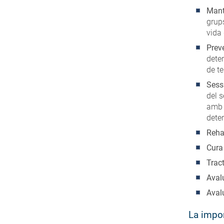
Mant
grups
vida 
Prev
dete
de te
Sess
del 
am
dete
Reha
Cura
Trac
Aval
Avalu
La impor