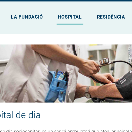
LA FUNDACIÓ
HOSPITAL
RESIDÈNCIA
tal de dia
 de dia sociosanitari és un servei ambulatori que atén, principal