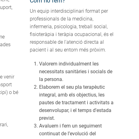
Com ho fem?
uport,
Un equip interdisciplinari format per
professionals de la medicina,
infermeria, psicologia, treball social,
fisioteràpia i teràpia ocupacional, és el
rme
responsable de l'atenció directa al
nades
pacient i al seu entorn més pròxim.
Valorem individualment les
necessitats sanitàries i socials de
e venir
la persona.
nsport
Elaborem el seu pla terapèutic
ipi) o bé
integral, amb els objectius, les
pautes de tractament i activitats a
desenvolupar, i el temps d'estada
previst.
ari,
Avaluem i fem un seguiment
continuat de l’evolució del