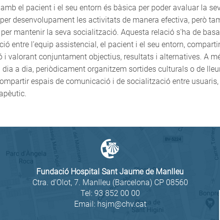
 amb el pacient i el seu entorn és bàsica per poder avaluar la se
i per desenvolupament les activitats de manera efectiva, però ta
per mantenir la seva socialització. Aquesta relació s'ha de basa
ó entre l’equip assistencial, el pacient i el seu entorn, comparti
 i valorant conjuntament objectius, resultats i alternatives. A m
l dia a dia, periòdicament organitzem sortides culturals o de lle
partir espais de comunicació i de socialització entre usuaris, 
rapèutic.
Fundació Hospital Sant Jaume de Manlleu
Ctra. d'Olot, 7. Manlleu (Barcelona) CP 08560
Tel:
93 852 00 00
Email:
hsjm@chv.cat