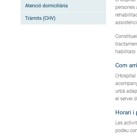
Atenció domiciliària
persones 
rehabilita
Tràmits (CHV)
assistènci
Constituei
tractamen
habilitats
Com arr
L’Hospital
acompanya
urbà adapt
el servei 
Horari i
Les activi
podeu cont