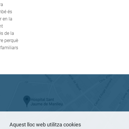
va
mbé és
r en la
nt
és de la
ure perquè
familiars
Aquest lloc web utilitza cookies