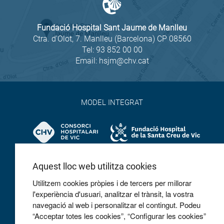
Fundació Hospital Sant Jaume de Manlleu
Ctra. d'Olot, 7. Manlleu (Barcelona) CP 08560
Tel:
93 852 00 00
Email:
hsjm@chv.cat
MODEL INTEGRAT
Aquest lloc web utilitza cookies
Utilitzem cookies pròpies i de tercers per millorar
l'experiència d'usuari, analitzar el trànsit, la vostra
navegació al web i personalitzar el contingut. Podeu
COL·LABOREM
“Acceptar totes les cookies”, “Configurar les cookies”