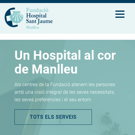
Un Hospital al cor
Residència Aura,
Centre de dia
de Manlleu
com ser a casa
Josep Roqué
Als centres de la Fundació atenem les persones
Un lloc on viure en bona companyia, en total
L’alternativa perquè les persones grans guanyeu
amb una visió integral de les seves necessitats,
llibertat i amb la sensació d’estar en les millors
qualitat de vida sense deixar casa vostra
les seves preferències i el seu entorn
mans
MÉS INFORMACIÓ
TOTS ELS SERVEIS
MÉS INFORMACIÓ