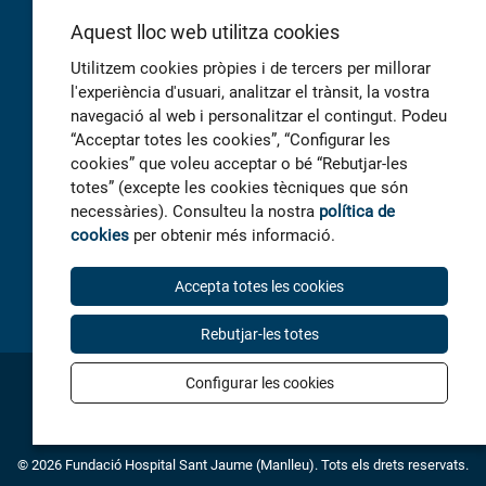
Aquest lloc web utilitza cookies
Utilitzem cookies pròpies i de tercers per millorar
l'experiència d'usuari, analitzar el trànsit, la vostra
navegació al web i personalitzar el contingut. Podeu
“Acceptar totes les cookies”, “Configurar les
COL·LABOREM
cookies” que voleu acceptar o bé “Rebutjar-les
totes” (excepte les cookies tècniques que són
necessàries). Consulteu la nostra
política de
cookies
per obtenir més informació.
Accepta totes les cookies
Rebutjar-les totes
Configurar les cookies
AVÍS LEGAL
POLITICA DE COOKIES
ACCESSIBILITAT
CONTACTE
© 2026 Fundació Hospital Sant Jaume (Manlleu). Tots els drets reservats.