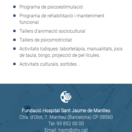
Programa de psicoestimulació
Programa de rehabilitació i manteniment
funcional
Tallers d'animació sociocultural
Tallers de psicomotricitat
Activitats lúdiques: laborteràpia, manualitats, jocs
de taula, bingo, projecció de pel·lícules.
Activitats culturals, sortides...
Fundació Hospital Sant Jaume de Manlleu
Ctra. d'Olot, 7. Manlleu (Barcelona) CP 08560
Tel:
93 852 00 00
Email:
hsjm@chv.cat