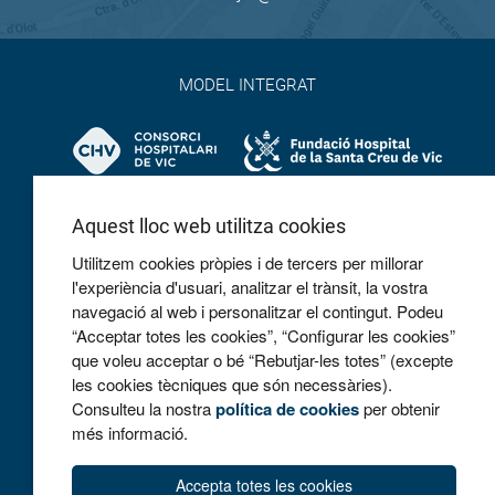
MODEL INTEGRAT
Aquest lloc web utilitza cookies
Utilitzem cookies pròpies i de tercers per millorar
l'experiència d'usuari, analitzar el trànsit, la vostra
navegació al web i personalitzar el contingut. Podeu
COL·LABOREM
“Acceptar totes les cookies”, “Configurar les cookies”
que voleu acceptar o bé “Rebutjar-les totes” (excepte
les cookies tècniques que són necessàries).
Consulteu la nostra
política de cookies
per obtenir
més informació.
Accepta totes les cookies