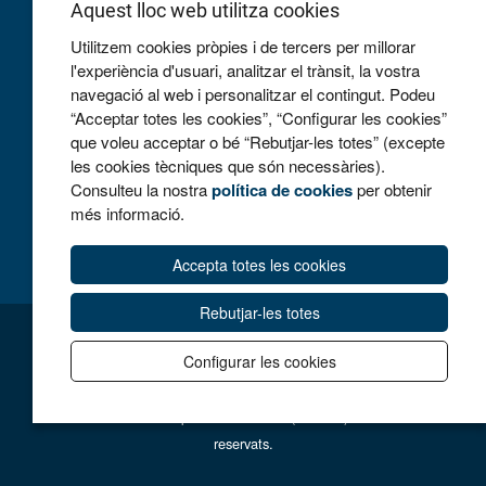
Aquest lloc web utilitza cookies
Utilitzem cookies pròpies i de tercers per millorar
l'experiència d'usuari, analitzar el trànsit, la vostra
navegació al web i personalitzar el contingut. Podeu
COL·LABOREM
“Acceptar totes les cookies”, “Configurar les cookies”
que voleu acceptar o bé “Rebutjar-les totes” (excepte
les cookies tècniques que són necessàries).
Consulteu la nostra
política de cookies
per obtenir
més informació.
Accepta totes les cookies
Rebutjar-les totes
AVÍS LEGAL
POLITICA DE COOKIES
Configurar les cookies
ACCESSIBILITAT
CONTACTE
© 2026 Fundació Hospital Sant Jaume (Manlleu). Tots els drets
reservats.