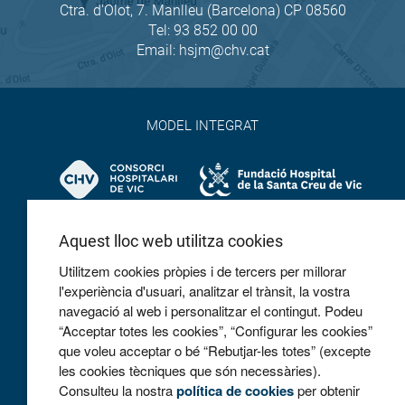
Ctra. d'Olot, 7. Manlleu (Barcelona) CP 08560
Tel:
93 852 00 00
Email:
hsjm@chv.cat
MODEL INTEGRAT
Aquest lloc web utilitza cookies
Utilitzem cookies pròpies i de tercers per millorar
l'experiència d'usuari, analitzar el trànsit, la vostra
navegació al web i personalitzar el contingut. Podeu
COL·LABOREM
“Acceptar totes les cookies”, “Configurar les cookies”
que voleu acceptar o bé “Rebutjar-les totes” (excepte
les cookies tècniques que són necessàries).
Consulteu la nostra
política de cookies
per obtenir