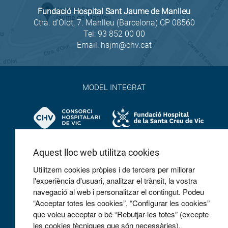
Fundació Hospital Sant Jaume de Manlleu
Ctra. d'Olot, 7. Manlleu (Barcelona) CP 08560
Tel:
93 852 00 00
Email:
hsjm@chv.cat
MODEL INTEGRAT
Aquest lloc web utilitza cookies
Utilitzem cookies pròpies i de tercers per millorar
l'experiència d'usuari, analitzar el trànsit, la vostra
navegació al web i personalitzar el contingut. Podeu
COL·LABOREM
“Acceptar totes les cookies”, “Configurar les cookies”
que voleu acceptar o bé “Rebutjar-les totes” (excepte
les cookies tècniques que són necessàries).