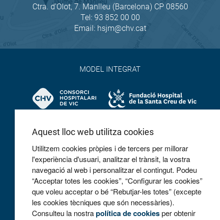
Ctra. d'Olot, 7. Manlleu (Barcelona) CP 08560
Tel:
93 852 00 00
Email:
hsjm@chv.cat
MODEL INTEGRAT
Aquest lloc web utilitza cookies
Utilitzem cookies pròpies i de tercers per millorar
l'experiència d'usuari, analitzar el trànsit, la vostra
navegació al web i personalitzar el contingut. Podeu
COL·LABOREM
“Acceptar totes les cookies”, “Configurar les cookies”
que voleu acceptar o bé “Rebutjar-les totes” (excepte
les cookies tècniques que són necessàries).
Consulteu la nostra
política de cookies
per obtenir