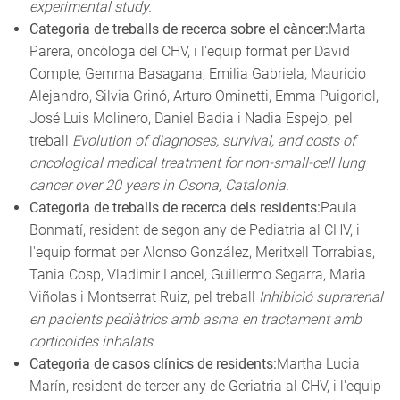
experimental study.
Categoria de treballs de recerca sobre el càncer:
Marta
Parera, oncòloga del CHV, i l'equip format per David
Compte, Gemma Basagana, Emilia Gabriela, Mauricio
Alejandro, Silvia Grinó, Arturo Ominetti, Emma Puigoriol,
José Luis Molinero, Daniel Badia i Nadia Espejo, pel
treball
Evolution of diagnoses, survival, and costs of
oncological medical treatment for non-small-cell lung
cancer over 20 years in Osona, Catalonia.
Categoria de treballs de recerca dels residents:
Paula
Bonmatí, resident de segon any de Pediatria al CHV, i
l'equip format per Alonso González, Meritxell Torrabias,
Tania Cosp, Vladimir Lancel, Guillermo Segarra, Maria
Viñolas i Montserrat Ruiz, pel treball
Inhibició suprarenal
en pacients pediàtrics amb asma en tractament amb
corticoides inhalats.
Categoria de casos clínics de residents:
Martha Lucia
Marín, resident de tercer any de Geriatria al CHV, i l'equip