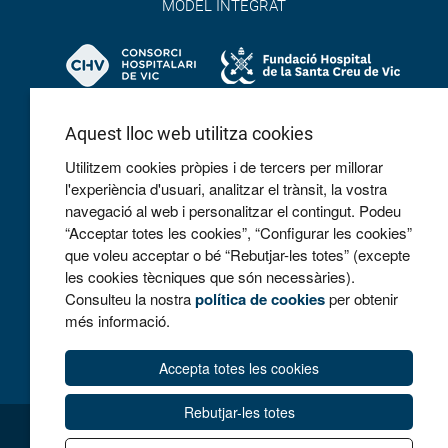
MODEL INTEGRAT
Aquest lloc web utilitza cookies
Utilitzem cookies pròpies i de tercers per millorar
l'experiència d'usuari, analitzar el trànsit, la vostra
navegació al web i personalitzar el contingut. Podeu
COL·LABOREM
“Acceptar totes les cookies”, “Configurar les cookies”
que voleu acceptar o bé “Rebutjar-les totes” (excepte
les cookies tècniques que són necessàries).
Consulteu la nostra
política de cookies
per obtenir
més informació.
Accepta totes les cookies
Rebutjar-les totes
AVÍS LEGAL
POLITICA DE COOKIES