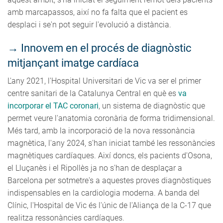
amb marcapassos, així no fa falta que el pacient es
desplaci i se'n pot seguir l'evolució a distància.
→
Innovem en el procés de diagnòstic
mitjançant imatge cardíaca
L'any 2021, l'Hospital Universitari de Vic va ser el primer
centre sanitari de la Catalunya Central en què es
va
incorporar el TAC coronari
, un sistema de diagnòstic que
permet veure l'anatomia coronària de forma tridimensional.
Més tard, amb la incorporació de la nova ressonància
magnètica, l'any 2024, s'han iniciat també les ressonàncies
magnètiques cardíaques. Així doncs, els pacients d'Osona,
el Lluçanès i el Ripollès ja no s'han de desplaçar a
Barcelona per sotmetre's a aquestes proves diagnòstiques
indispensables en la cardiologia moderna. A banda del
Clínic, l'Hospital de Vic és l'únic de l'Aliança de la C-17 que
realitza ressonàncies cardíaques.