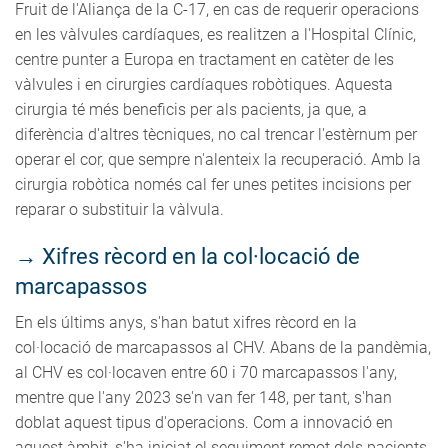
Fruit de l'Aliança de la C-17, en cas de requerir operacions
en les vàlvules cardíaques, es realitzen a l'Hospital Clínic,
centre punter a Europa en tractament en catèter de les
vàlvules i en cirurgies cardíaques robòtiques. Aquesta
cirurgia té més beneficis per als pacients, ja que, a
diferència d'altres tècniques, no cal trencar l'estèrnum per
operar el cor, que sempre n'alenteix la recuperació. Amb la
cirurgia robòtica només cal fer unes petites incisions per
reparar o substituir la vàlvula.
→
Xifres rècord en la col·locació de
marcapassos
En els últims anys, s'han batut xifres rècord en la
col·locació de marcapassos al CHV. Abans de la pandèmia,
al CHV es col·locaven entre 60 i 70 marcapassos l'any,
mentre que l'any 2023 se'n van fer 148, per tant, s'han
doblat aquest tipus d'operacions. Com a innovació en
aquest àmbit, s'ha iniciat el seguiment remot dels pacients