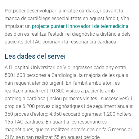
Per poder desenvolupar la imatge cardíaca, i davant la
manca de cardiòlegs especialitzats en aquest àmbit, s'ha
impulsat un
projecte punter i innovador i de telemedicina
des d'on es realitza l'estudi i el diagnòstic a distància dels
pacients del TAC coronari i la ressonància cardíaca.
Les dades del servei
A l'Hospital Universitari de Vic ingressen cada any entre
500 i 600 persones a Cardiologia, la majoria de les quals
han requerit atenció urgent. En l'àmbit ambulatori, es
realitzen anualment 10.300 visites a pacients amb
patologia cardíaca (inclou primeres visites i successives); i
prop de 6.200 proves diagnòstiques i de seguiment anuals:
350 proves d'esforç; 4.350 ecocardiogrames; 1.200 holters;
165 TAC cardíacs. En quant a les ressonàncies
magnètiques, que es realitzen només des de fa 5 mesos al
CHV, se n'han realitzat 55 en aquest període.