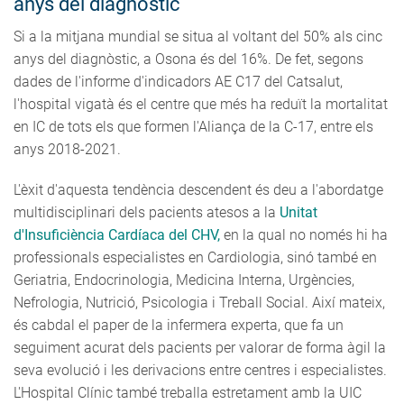
anys del diagnòstic
Si a la mitjana mundial se situa al voltant del 50% als cinc
anys del diagnòstic, a Osona és del 16%. De fet, segons
dades de l'informe d'indicadors AE C17 del Catsalut,
l'hospital vigatà és el centre que més ha reduït la mortalitat
en IC de tots els que formen l'Aliança de la C-17, entre els
anys 2018-2021.
L'èxit d'aquesta tendència descendent és deu a l'abordatge
multidisciplinari dels pacients atesos a la
Unitat
d'Insuficiència Cardíaca del CHV,
en la qual no només hi ha
professionals especialistes en Cardiologia, sinó també en
Geriatria, Endocrinologia, Medicina Interna, Urgències,
Nefrologia, Nutrició, Psicologia i Treball Social. Així mateix,
és cabdal el paper de la infermera experta, que fa un
seguiment acurat dels pacients per valorar de forma àgil la
seva evolució i les derivacions entre centres i especialistes.
L'Hospital Clínic també treballa estretament amb la UIC