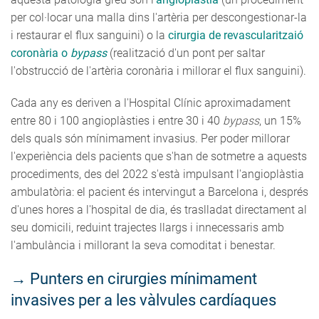
per col·locar una malla dins l'artèria per descongestionar-la
i restaurar el flux sanguini) o la
cirurgia de revascularitzaió
coronària o
bypass
(realització d'un pont per saltar
l'obstrucció de l'artèria coronària i millorar el flux sanguini).
Cada any es deriven a l'Hospital Clínic aproximadament
entre 80 i 100 angioplàsties i entre 30 i 40
bypass
, un 15%
dels quals són mínimament invasius. Per poder millorar
l'experiència dels pacients que s'han de sotmetre a aquests
procediments, des del 2022 s'està impulsant l'angioplàstia
ambulatòria: el pacient és intervingut a Barcelona i, després
d'unes hores a l'hospital de dia, és traslladat directament al
seu domicili, reduint trajectes llargs i innecessaris amb
l'ambulància i millorant la seva comoditat i benestar.
→
Punters en cirurgies mínimament
invasives per a les vàlvules cardíaques