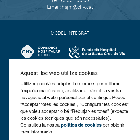
Tel:
93 852 00 00
Email:
hsjm@chv.cat
MODEL INTEGRAT
Aquest lloc web utilitza cookies
Utilitzem cookies pròpies i de tercers per millorar
l'experiència d'usuari, analitzar el trànsit, la vostra
navegació al web i personalitzar el contingut. Podeu
COL·LABOREM
“Acceptar totes les cookies”, “Configurar les cookies”
que voleu acceptar o bé “Rebutjar-les totes” (excepte
les cookies tècniques que són necessàries).
Consulteu la nostra
política de cookies
per obtenir
més informació.