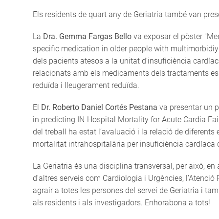
Els residents de quart any de Geriatria també van prese
La
Dra. Gemma Fargas Bello
va exposar el pòster "Med
specific medication in older people with multimorbidiy"
dels pacients atesos a la unitat d'insuficiència cardía
relacionats amb els medicaments dels tractaments esp
reduïda i lleugerament reduïda.
El
Dr. Roberto Daniel Cortés Pestana
va presentar un p
in predicting IN-Hospital Mortality for Acute Cardia Fail
del treball ha estat l’avaluació i la relació de diferents
mortalitat intrahospitalària per insuficiència cardía
La Geriatria és una disciplina transversal, per això, e
d'altres serveis com Cardiologia i Urgències, l’Atenció 
agrair a totes les persones del servei de Geriatria i 
als residents i als investigadors. Enhorabona a tots!