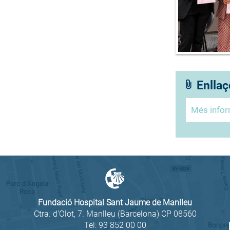
Enllaç
Més info
Fundació Hospital Sant Jaume de Manlleu
Ctra. d'Olot, 7. Manlleu (Barcelona) CP 08560
Tel:
93 852 00 00