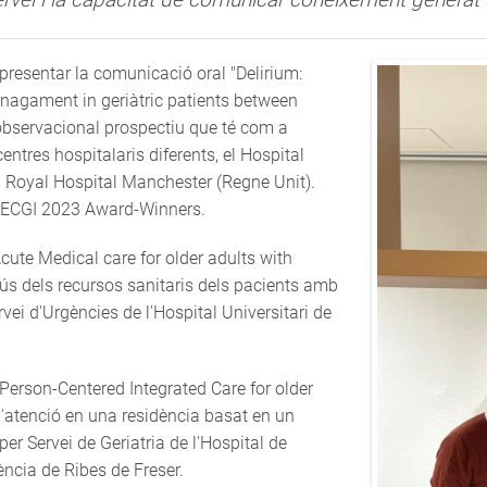
presentar la comunicació oral "Delirium:
nagament in geriàtric patients between
observacional prospectiu que té com a
entres hospitalaris diferents, el Hospital
rd Royal Hospital Manchester (Regne Unit).
i ECGI 2023 Award-Winners.
Acute Medical care for older adults with
i l'ús dels recursos sanitaris dels pacients amb
rvei d'Urgències de l'Hospital Universitari de
"Person-Centered Integrated Care for older
d'atenció en una residència basat en un
er Servei de Geriatria de l'Hospital de
ència de Ribes de Freser.