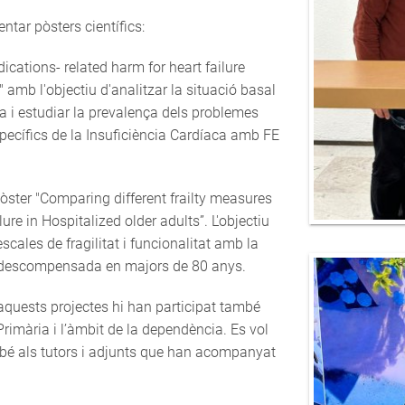
ntar pòsters científics:
ications- related harm for heart failure
 amb l'objectiu d'analitzar la situació basal
ca i estudiar la prevalença dels problemes
ecífics de la Insuficiència Cardíaca amb FE
òster "Comparing different frailty measures
ure in Hospitalized older adults”. L'objectiu
 escales de fragilitat i funcionalitat amb la
ca descompensada en majors de 80 anys.
n aquests projectes hi han participat també
Primària i l’àmbit de la dependència. Es vol
també als tutors i adjunts que han acompanyat