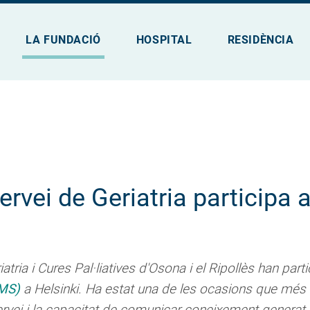
LA FUNDACIÓ
HOSPITAL
RESIDÈNCIA
ervei de Geriatria participa
iatria i Cures Pal·liatives d'Osona i el Ripollès han pa
GMS)
a Helsinki. Ha estat una de les ocasions que més 
ei i la capacitat de comunicar coneixement generat en 