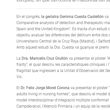
En el congrés,
la geriatra Gemma Cuesta Castellón
va 
Comparative analysis of detection and therapeutic ma
Spain and the United Kingdom”. Es tracta d'un estudi 
objectiu avaluar les diferències del delírium entre dos c
Universitario Central de la Cruz Roja (Madrid), i Salfo
Amb aquest estudi la Dra. Cuesta va guanyar el prem
La
Dra. Maricelis Cruz Grullón
va presentar el pòster "
frailty", el qual descriu les característiques clíniques 
fragilitat que ingressen a la Unitat d'Observació del Se
Vic.
El
Dr. Felix Jorge Morel Corona
va presentar el pòster 
adults líving in nursing homes", que descriu el model 
model interdisciplinar d'integració múltiple conformat p
Campdevànol, l’Atenció Primària i un equip de la resid